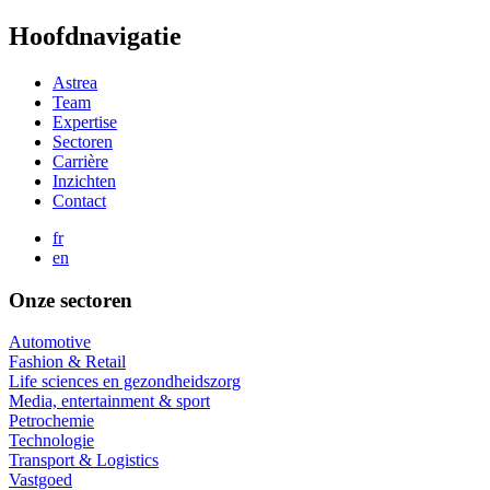
Overslaan
Hoofdnavigatie
en
naar
Astrea
de
Team
inhoud
Expertise
gaan
Sectoren
Carrière
Inzichten
Contact
fr
en
Onze sectoren
Automotive
Fashion & Retail
Life sciences en gezondheidszorg
Media, entertainment & sport
Petrochemie
Technologie
Transport & Logistics
Vastgoed